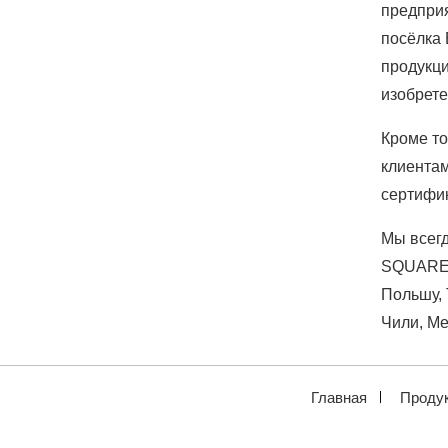
предприя
посёлка 
продукци
изобрете
Кроме то
клиентам
сертифи
Мы всег
SQUARE 
Польшу, 
Чили, Мек
Главная
Проду