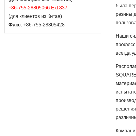
была пе
+86-755-28805066 Ext:837
резины д
(для клиентов из Китая)
пользова
Факс:
+86-755-28805428
Наши си
професси
всегда у
Распола
SQUARE 
материа
испытате
произво
решения 
различн
Компани