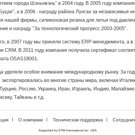
тием города Шэньчжэнь" в 2004 году. В 2005 году компани
Буцзи", а в 2006 - награду района Лунган за независимые 
я нашей фирмы, силиконовая резина для литья под давлен
ние и награду "За технологический прогресс 2003-2005".
го, в 2007 году мы приняли систему ERP-менеджмента, а в
и CRM. В 2011 году компания получила сертификат соответ
ката OSAS18001.
да уделяли особое внимание международному рынку. За го
экспортировались во многие страны мира, включая Италию
Турцию, Россию, Украину, Иран, Израиль, Индию, Малайзи
сику, Тайвань и т.д.
кция
О компании
Техническая поддержка
Сотруднич
Supported by ETW International Inc. USA