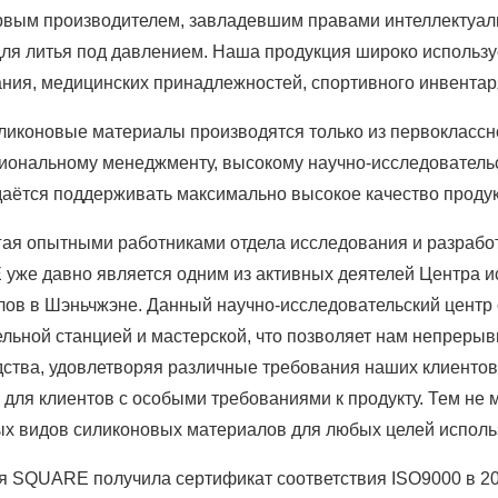
рвым производителем, завладевшим правами интеллектуаль
ля литья под давлением. Наша продукция широко использу
ния, медицинских принадлежностей, спортивного инвентаря,
ликоновые материалы производятся только из первоклассн
ональному менеджменту, высокому научно-исследовательск
даётся поддерживать максимально высокое качество продук
гая опытными работниками отдела исследования и разрабо
уже давно является одним из активных деятелей Центра и
лов в Шэньчжэне. Данный научно-исследовательский центр
льной станцией и мастерской, что позволяет нам непреры
дства, удовлетворяя различные требования наших клиент
для клиентов с особыми требованиями к продукту. Тем не 
ых видов силиконовых материалов для любых целей исполь
я SQUARE получила сертификат соответствия ISO9000 в 20