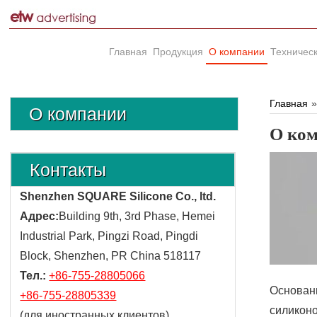
Главная
Продукция
О компании
Техничес
Главная
О компании
О ко
Контакты
Shenzhen SQUARE Silicone Co., ltd.
Адрес:
Building 9th, 3rd Phase, Hemei
Industrial Park, Pingzi Road, Pingdi
Block, Shenzhen, PR China 518117
Тел.:
+86-755-28805066
Основанн
+86-755-28805339
силиконо
(для иностранных клиентов)